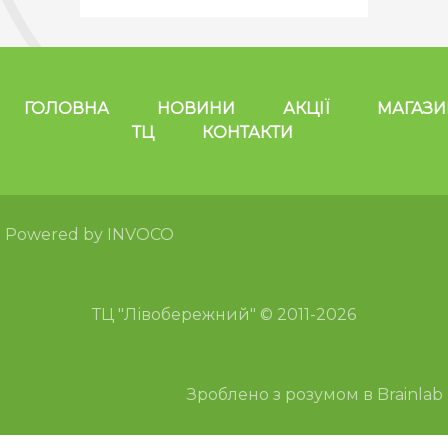
ГОЛОВНА
НОВИНИ
АКЦІЇ
МАГАЗ
ТЦ
КОНТАКТИ
Powered by INVOCO
ТЦ "Лівобережний" © 2011-2026
Зроблено з розумом в Brainlab