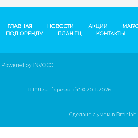
ГЛАВНАЯ
НОВОСТИ
АКЦИИ
МАГА
ПОД ОРЕНДУ
ПЛАН ТЦ
КОНТАКТЫ
Powered by INVOCO
ТЦ "Левобережный" © 2011-2026
Сделано с умом в Brainlab