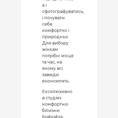
а і
сфотографуватись,
і почувати
себе
комфортно і
природньо.
Для вибору
жінкам
потрібні місце
та час, на
якому всі
завжди
економлять.
Ексклюзивно
в студіях
комфортної
білизни
brabrabra