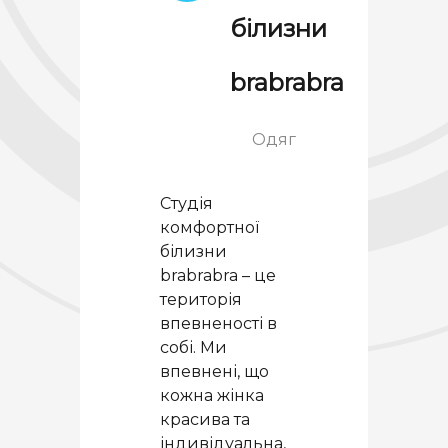
білизни
brabrabra
Одяг
Студія
комфортної
білизни
brabrabra – це
територія
впевненості в
собі. Ми
впевнені, що
кожна жінка
красива та
індивідуальна,