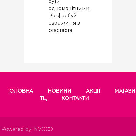
бути
одноманітними.
Розфарбуй
своє життя з
brabrabra.
ГОЛОВНА
НОВИНИ
АКЦІЇ
МАГАЗ
ТЦ
КОНТАКТИ
Powered by INVOCO