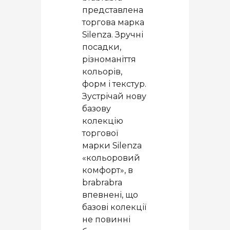
представлена
торгова марка
Silenza. Зручні
посадки,
різноманіття
кольорів,
форм і текстур.
Зустрічай нову
базову
колекцію
торгової
марки Silenza
«кольоровий
комфорт», в
brabrabra
впевнені, що
базові колекції
не повинні